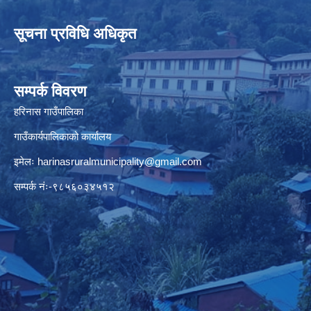
सूचना प्रविधि अधिकृत
सम्पर्क विवरण
हरिनास गाउँपालिका
गाउँकार्यपालिकाको कार्यालय
इमेलः
harinasruralmunicipality@gmail.com
सम्पर्क नंः-९८५६०३४५१२