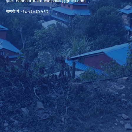
इमेलः
harinasruralmunicipality@gmail.com
सम्पर्क नंः-९८५६०३४५१२