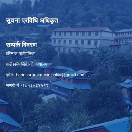
सूचना प्रविधि अधिकृत
सम्पर्क विवरण
हरिनास गाउँपालिका
गाउँकार्यपालिकाको कार्यालय
इमेलः
harinasruralmunicipality@gmail.com
सम्पर्क नंः-९८५६०३४५१२