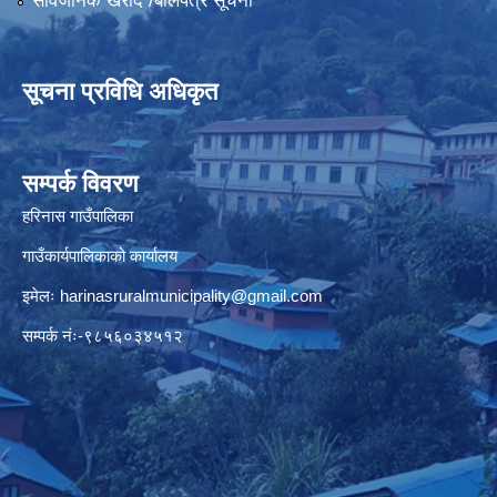
सार्वजनिक खरीद /बोलपत्र सूचना
सूचना प्रविधि अधिकृत
सम्पर्क विवरण
हरिनास गाउँपालिका
गाउँकार्यपालिकाको कार्यालय
इमेलः
harinasruralmunicipality@gmail.com
सम्पर्क नंः-९८५६०३४५१२