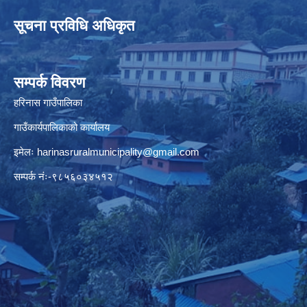
सूचना प्रविधि अधिकृत
सम्पर्क विवरण
हरिनास गाउँपालिका
गाउँकार्यपालिकाको कार्यालय
इमेलः
harinasruralmunicipality@gmail.com
सम्पर्क नंः-९८५६०३४५१२