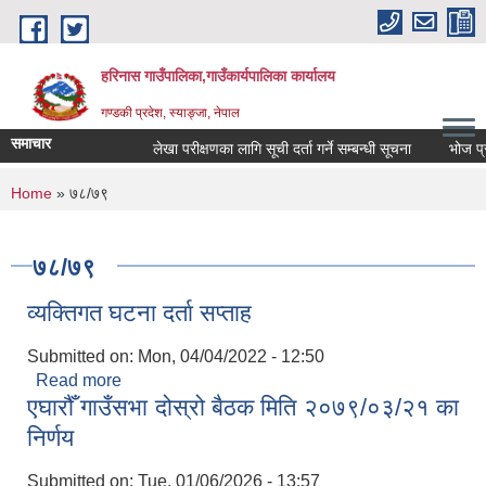
Skip to main content
हरिनास गाउँपालिका,गाउँकार्यपालिका कार्यालय
गण्डकी प्रदेश, स्याङ्जा, नेपाल
समाचार
लेखा परीक्षणका लागि सूची दर्ता गर्ने सम्बन्धी सूचना
भोज प्रकाश
You are here
Home
» ७८/७९
७८/७९
व्यक्तिगत घटना दर्ता सप्ताह
Submitted on:
Mon, 04/04/2022 - 12:50
Read more
about व्यक्तिगत घटना दर्ता सप्ताह
एघारौँ गाउँसभा दोस्रो बैठक मिति २०७९/०३/२१ का
निर्णय
Submitted on:
Tue, 01/06/2026 - 13:57