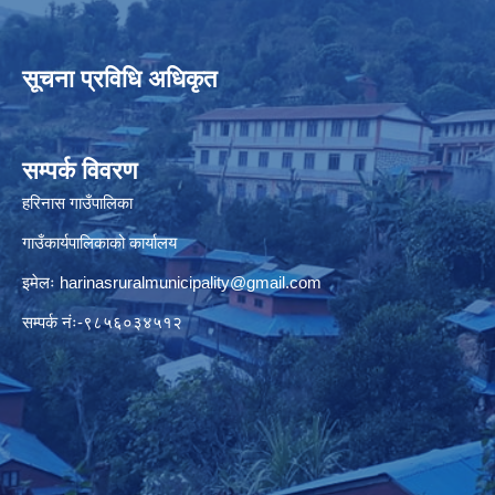
सूचना प्रविधि अधिकृत
सम्पर्क विवरण
हरिनास गाउँपालिका
गाउँकार्यपालिकाको कार्यालय
इमेलः
harinasruralmunicipality@gmail.com
सम्पर्क नंः-९८५६०३४५१२