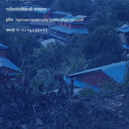
गाउँकार्यपालिकाको कार्यालय
इमेलः
harinasruralmunicipality@gmail.com
सम्पर्क नंः-९८५६०३४५१२